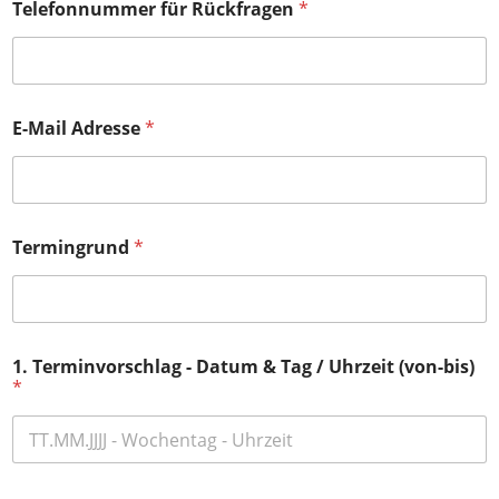
g
Telefonnummer für Rückfragen
*
r
u
n
d
T
e
E-Mail Adresse
*
r
m
i
n
a
Termingrund
*
n
f
r
a
g
e
1. Terminvorschlag - Datum & Tag / Uhrzeit (von-bis)
f
*
ü
r