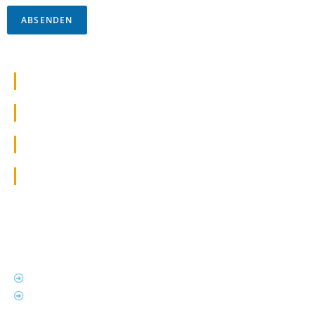
ABSENDEN
Adresse
Rechtliches
Kontakt
Social Media
Hausärztliche Gemeinschaftspraxis
Dr. Peter Radermacher & Dr. Andrea Ditscheid
Markenbildchenweg 6
56068 Koblenz
Impressum
Datenschutz